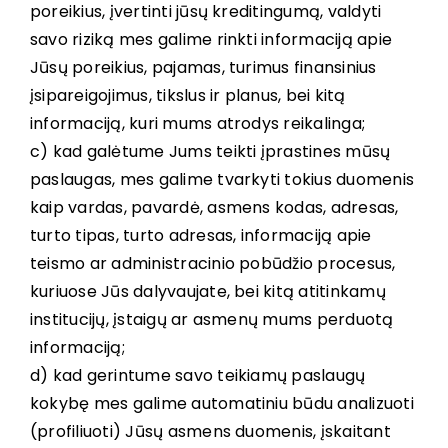
poreikius, įvertinti jūsų kreditingumą, valdyti
savo riziką mes galime rinkti informaciją apie
Jūsų poreikius, pajamas, turimus finansinius
įsipareigojimus, tikslus ir planus, bei kitą
informaciją, kuri mums atrodys reikalinga;
c) kad galėtume Jums teikti įprastines mūsų
paslaugas, mes galime tvarkyti tokius duomenis
kaip vardas, pavardė, asmens kodas, adresas,
turto tipas, turto adresas, informaciją apie
teismo ar administracinio pobūdžio procesus,
kuriuose Jūs dalyvaujate, bei kitą atitinkamų
institucijų, įstaigų ar asmenų mums perduotą
informaciją;
d) kad gerintume savo teikiamų paslaugų
kokybę mes galime automatiniu būdu analizuoti
(profiliuoti) Jūsų asmens duomenis, įskaitant