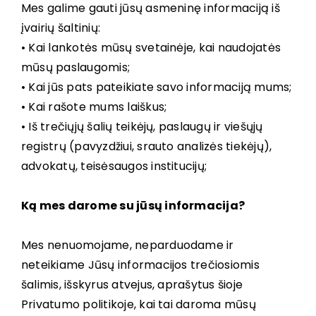
Mes galime gauti jūsų asmeninę informaciją iš
įvairių šaltinių:
• Kai lankotės mūsų svetainėje, kai naudojatės
mūsų paslaugomis;
• Kai jūs pats pateikiate savo informaciją mums;
• Kai rašote mums laiškus;
• Iš trečiųjų šalių teikėjų, paslaugų ir viešųjų
registrų (pavyzdžiui, srauto analizės tiekėjų),
advokatų, teisėsaugos institucijų;
Ką mes darome su jūsų informacija?
Mes nenuomojame, neparduodame ir
neteikiame Jūsų informacijos trečiosiomis
šalimis, išskyrus atvejus, aprašytus šioje
Privatumo politikoje, kai tai daroma mūsų