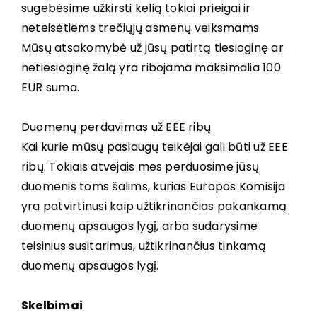
sugebėsime užkirsti kelią tokiai prieigai ir
neteisėtiems trečiųjų asmenų veiksmams.
Mūsų atsakomybė už jūsų patirtą tiesioginę ar
netiesioginę žalą yra ribojama maksimalia 100
EUR suma.
Duomenų perdavimas už EEE ribų
Kai kurie mūsų paslaugų teikėjai gali būti už EEE
ribų. Tokiais atvejais mes perduosime jūsų
duomenis toms šalims, kurias Europos Komisija
yra patvirtinusi kaip užtikrinančias pakankamą
duomenų apsaugos lygį, arba sudarysime
teisinius susitarimus, užtikrinančius tinkamą
duomenų apsaugos lygį.
Skelbimai