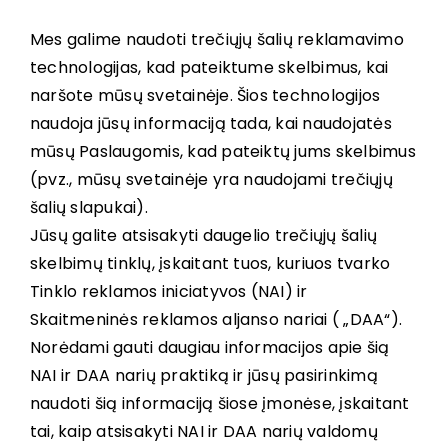
Mes galime naudoti trečiųjų šalių reklamavimo
technologijas, kad pateiktume skelbimus, kai
naršote mūsų svetainėje. Šios technologijos
naudoja jūsų informaciją tada, kai naudojatės
mūsų Paslaugomis, kad pateiktų jums skelbimus
(pvz., mūsų svetainėje yra naudojami trečiųjų
šalių slapukai).
Jūsų galite atsisakyti daugelio trečiųjų šalių
skelbimų tinklų, įskaitant tuos, kuriuos tvarko
Tinklo reklamos iniciatyvos (NAI) ir
Skaitmeninės reklamos aljanso nariai ( „DAA“).
Norėdami gauti daugiau informacijos apie šią
NAI ir DAA narių praktiką ir jūsų pasirinkimą
naudoti šią informaciją šiose įmonėse, įskaitant
tai, kaip atsisakyti NAI ir DAA narių valdomų