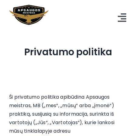
Skip
to
content
Tog
Nav
Pradžia
Privatumo politika
Vaizdo stebėjimas
Apsaugos sistemos
Priešgaisrinės sistemos
Ši privatumo politika apibūdina Apsaugos
Telefonspynės ir praėjimo kontrolė
meistras, MB („mes“, „mūsų“ arba „įmonė“)
praktiką, susijusią su informacija, surinkta iš
Kontaktai
vartotojų („Jūs“, „Vartotojas“), kurie lankosi
mūsų tinklalapyje adresu