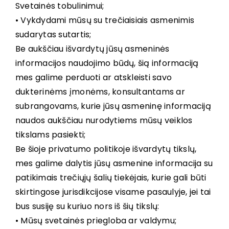
Svetainės tobulinimui;
• Vykdydami mūsų su trečiaisiais asmenimis
sudarytas sutartis;
Be aukščiau išvardytų jūsų asmeninės
informacijos naudojimo būdų, šią informaciją
mes galime perduoti ar atskleisti savo
dukterinėms įmonėms, konsultantams ar
subrangovams, kurie jūsų asmeninę informaciją
naudos aukščiau nurodytiems mūsų veiklos
tikslams pasiekti;
Be šioje privatumo politikoje išvardytų tikslų,
mes galime dalytis jūsų asmenine informacija su
patikimais trečiųjų šalių tiekėjais, kurie gali būti
skirtingose jurisdikcijose visame pasaulyje, jei tai
bus susiję su kuriuo nors iš šių tikslų:
• Mūsų svetainės priegloba ar valdymu;