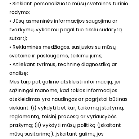
• Siekiant personalizuoto mūsų svetainės turinio
rodymo;
• Jūsų asmeninės informacijos saugojimu ar
tvarkymu, vykdomu pagal tuo tikslu sudarytą
sutartį;
• Reklaminės medžiagos, susijusios su mūsų
svetaine ir paslaugomis, teikimu jums;
• Atliekant tyrimus, techninę diagnostiką ar
analizę;
Mes taip pat galime atskleisti informaciją, jei
sąžiningai manome, kad tokios informacijos
atskleidimas yra naudingas ar pagrįstai būtinas
siekiant: (i) vykdyti bet kurį taikomą įstatymą,
reglamentą, teisinį procesą ar vyriausybės
prašymą; (ii) vykdyti mūsų politiką (įskaitant
mūsų susitarimą), įskaitant galimų jos