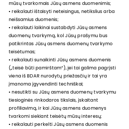
mūsų tvarkomais Jūsų asmens duomenimis;
• reikalauti ištaisyti neteisingus, netikslius arba
neišsamius duomenis;
• reikalauti laikinai sustabdyti Jūsų asmens
duomenų tvarkymą, kol Jūsų prašymu bus
patikrintas Jūsų asmens duomenų tvarkymo
teisėtumas;
• reikalauti sunaikinti Jūsų asmens duomenis
(„teisė būti pamirštam“), jei tai galima pagrįsti
viena iš BDAR nurodytų priežasčių ir tai yra
įmanoma įgyvendinti techniškai;
• nesutikti su Jūsų asmens duomenų tvarkymu
tiesioginės rinkodaros tikslais, įskaitant
profiliavimą, ir kai Jūsų asmens duomenys
tvarkomi siekiant teisėtų mūsų interesų;
• reikalauti perkelti Jūsų asmens duomenis