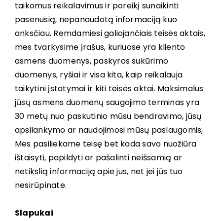
taikomus reikalavimus ir poreikį sunaikinti
pasenusią, nepanaudotą informaciją kuo
anksčiau. Remdamiesi galiojančiais teisės aktais,
mes tvarkysime įrašus, kuriuose yra kliento
asmens duomenys, paskyros sukūrimo
duomenys, ryšiai ir visa kita, kaip reikalauja
taikytini įstatymai ir kiti teisės aktai. Maksimalus
jūsų asmens duomenų saugojimo terminas yra
30 metų nuo paskutinio mūsu bendravimo, jūsų
apsilankymo ar naudojimosi mūsų paslaugomis;
Mes pasiliekame teisę bet kada savo nuožiūra
ištaisyti, papildyti ar pašalinti neišsamią ar
netikslią informaciją apie jus, net jei jūs tuo
nesirūpinate.
Slapukai