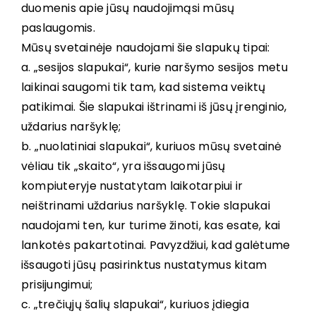
duomenis apie jūsų naudojimąsi mūsų
paslaugomis.
Mūsų svetainėje naudojami šie slapukų tipai:
a. „sesijos slapukai“, kurie naršymo sesijos metu
laikinai saugomi tik tam, kad sistema veiktų
patikimai. Šie slapukai ištrinami iš jūsų įrenginio,
uždarius naršyklę;
b. „nuolatiniai slapukai“, kuriuos mūsų svetainė
vėliau tik „skaito“, yra išsaugomi jūsų
kompiuteryje nustatytam laikotarpiui ir
neištrinami uždarius naršyklę. Tokie slapukai
naudojami ten, kur turime žinoti, kas esate, kai
lankotės pakartotinai. Pavyzdžiui, kad galėtume
išsaugoti jūsų pasirinktus nustatymus kitam
prisijungimui;
c. „trečiųjų šalių slapukai“, kuriuos įdiegia