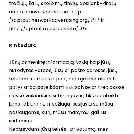
trečiųjų šalių skelbimų tinklų, apsilankykite jų
atitinkamose svetainėse: http :
//optout.networkadvertising.org/#! / ir
http://optout.aboutads.info/#!/.
Rinkodara
Jūsų asmeninę informaciją, tokią kaip jūsų
nurodytas vardas, jūsų el. pašto adresas, jūsų
telefono numeris ir pan., mes galime naudoti
patys arba pateikdami EEE šalyse ar trečiosiose
šalyse veikiančius subrangovus, tikslu pateikti
jums reklaminę medžiagą, susijusią su mūsų
paslaugomis, kuri, mūsų manymu, gali jus
sudominti.
Nepaisydami jūsų teisės į privatumą, mes