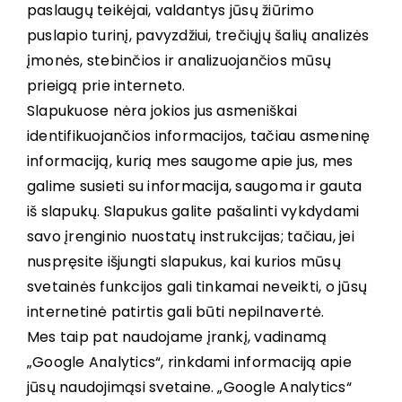
paslaugų teikėjai, valdantys jūsų žiūrimo
puslapio turinį, pavyzdžiui, trečiųjų šalių analizės
įmonės, stebinčios ir analizuojančios mūsų
prieigą prie interneto.
Slapukuose nėra jokios jus asmeniškai
identifikuojančios informacijos, tačiau asmeninę
informaciją, kurią mes saugome apie jus, mes
galime susieti su informacija, saugoma ir gauta
iš slapukų. Slapukus galite pašalinti vykdydami
savo įrenginio nuostatų instrukcijas; tačiau, jei
nuspręsite išjungti slapukus, kai kurios mūsų
svetainės funkcijos gali tinkamai neveikti, o jūsų
internetinė patirtis gali būti nepilnavertė.
Mes taip pat naudojame įrankį, vadinamą
„Google Analytics“, rinkdami informaciją apie
jūsų naudojimąsi svetaine. „Google Analytics“