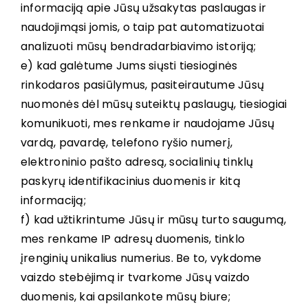
informaciją apie Jūsų užsakytas paslaugas ir
naudojimąsi jomis, o taip pat automatizuotai
analizuoti mūsų bendradarbiavimo istoriją;
e) kad galėtume Jums siųsti tiesioginės
rinkodaros pasiūlymus, pasiteirautume Jūsų
nuomonės dėl mūsų suteiktų paslaugų, tiesiogiai
komunikuoti, mes renkame ir naudojame Jūsų
vardą, pavardę, telefono ryšio numerį,
elektroninio pašto adresą, socialinių tinklų
paskyrų identifikacinius duomenis ir kitą
informaciją;
f) kad užtikrintume Jūsų ir mūsų turto saugumą,
mes renkame IP adresų duomenis, tinklo
įrenginių unikalius numerius. Be to, vykdome
vaizdo stebėjimą ir tvarkome Jūsų vaizdo
duomenis, kai apsilankote mūsų biure;