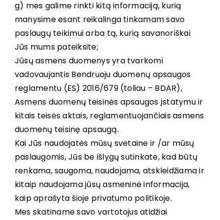
g) mes galime rinkti kitą informaciją, kurią
manysime esant reikalinga tinkamam savo
paslaugų teikimui arba tą, kurią savanoriškai
Jūs mums pateiksite;
Jūsų asmens duomenys yra tvarkomi
vadovaujantis Bendruoju duomenų apsaugos
reglamentu (ES) 2016/679 (toliau – BDAR),
Asmens duomenų teisinės apsaugos įstatymu ir
kitais teisės aktais, reglamentuojančiais asmens
duomenų teisinę apsaugą.
Kai Jūs naudojatės mūsų svetaine ir /ar mūsų
paslaugomis, Jūs be išlygų sutinkate, kad būtų
renkama, saugoma, naudojama, atskleidžiama ir
kitaip naudojama jūsų asmeninė informacija,
kaip aprašyta šioje privatumo politikoje.
Mes skatiname savo vartotojus atidžiai