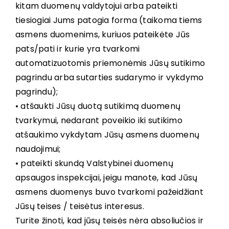
kitam duomenų valdytojui arba pateikti
tiesiogiai Jums patogia forma (taikoma tiems
asmens duomenims, kuriuos pateikėte Jūs
pats/pati ir kurie yra tvarkomi
automatizuotomis priemonėmis Jūsų sutikimo
pagrindu arba sutarties sudarymo ir vykdymo
pagrindu);
• atšaukti Jūsų duotą sutikimą duomenų
tvarkymui, nedarant poveikio iki sutikimo
atšaukimo vykdytam Jūsų asmens duomenų
naudojimui;
• pateikti skundą Valstybinei duomenų
apsaugos inspekcijai, jeigu manote, kad Jūsų
asmens duomenys buvo tvarkomi pažeidžiant
Jūsų teises / teisėtus interesus.
Turite žinoti, kad jūsų teisės nėra absoliučios ir