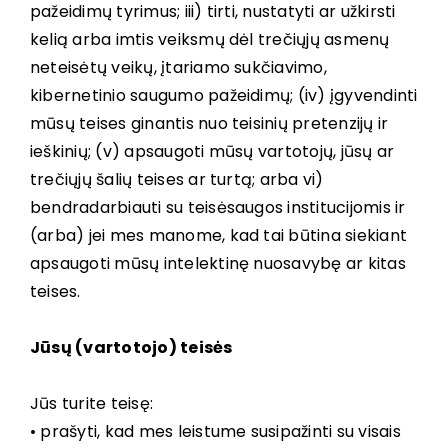
pažeidimų tyrimus; iii) tirti, nustatyti ar užkirsti
kelią arba imtis veiksmų dėl trečiųjų asmenų
neteisėtų veikų, įtariamo sukčiavimo,
kibernetinio saugumo pažeidimų; (iv) įgyvendinti
mūsų teises ginantis nuo teisinių pretenzijų ir
ieškinių; (v) apsaugoti mūsų vartotojų, jūsų ar
trečiųjų šalių teises ar turtą; arba vi)
bendradarbiauti su teisėsaugos institucijomis ir
(arba) jei mes manome, kad tai būtina siekiant
apsaugoti mūsų intelektinę nuosavybę ar kitas
teises.
Jūsų (vartotojo) teisės
Jūs turite teisę:
• prašyti, kad mes leistume susipažinti su visais