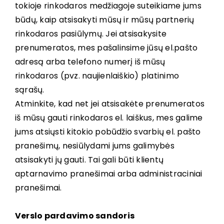
tokioje rinkodaros medžiagoje suteikiame jums
būdų, kaip atsisakyti mūsų ir mūsų partnerių
rinkodaros pasiūlymų. Jei atsisakysite
prenumeratos, mes pašalinsime jūsų el.pašto
adresą arba telefono numerį iš mūsų
rinkodaros (pvz. naujienlaiškio) platinimo
sąrašų.
Atminkite, kad net jei atsisakėte prenumeratos
iš mūsų gauti rinkodaros el. laiškus, mes galime
jums atsiųsti kitokio pobūdžio svarbių el. pašto
pranešimų, nesiūlydami jums galimybės
atsisakyti jų gauti. Tai gali būti klientų
aptarnavimo pranešimai arba administraciniai
pranešimai.
Verslo pardavimo sandoris