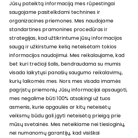
Jūsų pateiktą informaciją mes rūpestingai
saugojame pasitelkdami technines ir
organizacines priemones. Mes naudojame
standartines pramonines procedūras ir
strategijas, kad užtikrintume jūsų informacijos
saugą ir užkirstume kelią neteisėtam tokios
informacijos naudojimui. Mes reikalaujame, kad
bet kuri trečioji šalis, bendraudama su mumis
visada laikytųsi panašių saugumo reikalavimų,
kurių laikomės mes. Nors mes visada imamės
pagrįstų priemonių Jūsų informacijai apsaugoti,
mes negalime būti 100% atsakingi už tuos
asmenis, kurie apgaulės ar kitų neteisėtų
veiksmų būdu gali įgyti neteisėtą prieigą prie
mūsų svetainės. Mes neteikiame nei tiesioginių,
nei numanomų garantijų, kad visiškai