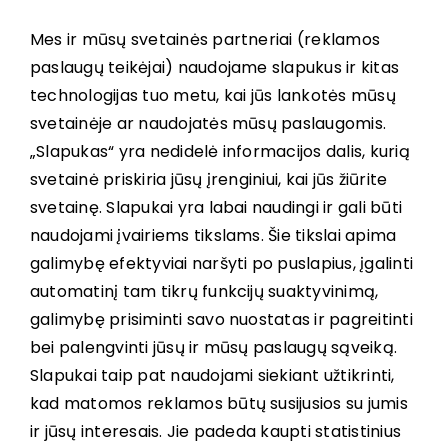
Mes ir mūsų svetainės partneriai (reklamos
paslaugų teikėjai) naudojame slapukus ir kitas
technologijas tuo metu, kai jūs lankotės mūsų
svetainėje ar naudojatės mūsų paslaugomis.
„Slapukas“ yra nedidelė informacijos dalis, kurią
svetainė priskiria jūsų įrenginiui, kai jūs žiūrite
svetainę. Slapukai yra labai naudingi ir gali būti
naudojami įvairiems tikslams. Šie tikslai apima
galimybę efektyviai naršyti po puslapius, įgalinti
automatinį tam tikrų funkcijų suaktyvinimą,
galimybę prisiminti savo nuostatas ir pagreitinti
bei palengvinti jūsų ir mūsų paslaugų sąveiką.
Slapukai taip pat naudojami siekiant užtikrinti,
kad matomos reklamos būtų susijusios su jumis
ir jūsų interesais. Jie padeda kaupti statistinius